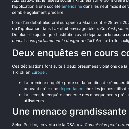
Aux États-Unis, le réseau social TikTok est sur le point d’être b
l’application à une société
américaine
dans les neuf mois il ser
semble également précaire.
Lors d’un débat électoral européen à Maastricht le 29 avril 202
de l’application dans l’UE était envisageable. «
Ce n’est pas ex
De plus elle ajoute que l’institution avait déjà banni le réseau 
connaissons parfaitement le danger de TikTok
« , a-t-elle soul
Deux enquêtes en cours co
Ces déclarations font suite à deux présumées violations de la 
TikTok en
Europe :
La première enquête porte sur la fonction de rémunérati
pouvant créer une
dépendance
chez les jeunes utilisate
La seconde enquête concerne des manquements présumé
utilisateurs.
Une menace grandissante p
Selon Politico, en vertu de la DSA, «
la Commission peut ordon