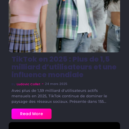
TikTok en 2025 : Plus de 1,5
milliard d’utilisateurs et une
influence mondiale
~
24 mars 2025
By
Ludovic Collet
Avec plus de 1,59 milliard d'utilisateurs actifs
mensuels en 2025, TikTok continue de dominer le
paysage des réseaux sociaux. Présente dans 155...
Read More