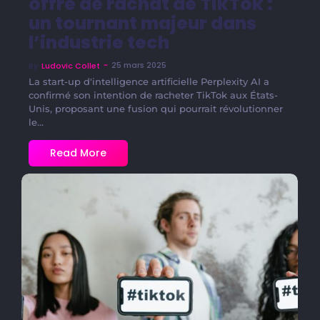
offre de rachat de TikTok :
un tournant majeur dans
l’industrie tech
~
25 mars 2025
By
Ludovic Collet
La start-up d'intelligence artificielle Perplexity AI a
confirmé son intention de racheter TikTok aux États-
Unis, proposant une fusion qui pourrait révolutionner
le...
Read More