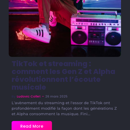
TikTok et streaming :
comment les Gen Z et Alpha
révolutionnent l’écoute
musicale
~
26 mars 2025
By
Ludovic Collet
L'avènement du streaming et l'essor de TikTok ont
profondément modifié la façon dont les générations Z
et Alpha consomment la musique. Fini...
Read More