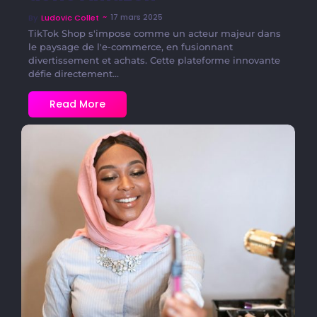
~
17 mars 2025
By
Ludovic Collet
TikTok Shop s'impose comme un acteur majeur dans
le paysage de l'e-commerce, en fusionnant
divertissement et achats. Cette plateforme innovante
défie directement...
Read More