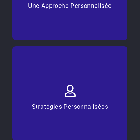
t'accompagner.
Une Approche Personnalisée
Stratégies Personnalisées
Chaque créateur est unique. Nous écoutons
attentivement tes objectifs pour concevoir une approche
sur mesure. Que tu préfères les matchs ou le gaming,
nous nous adaptons à tes besoins.
Stratégies Personnalisées