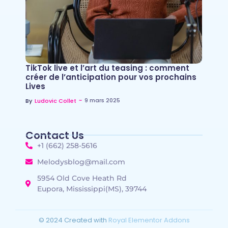
TikTok live et l’art du teasing : comment
créer de l’anticipation pour vos prochains
Lives
~
9 mars 2025
By
Ludovic Collet
Contact Us
+1 (662) 258-5616
Melodysblog@mail.com
5954 Old Cove Heath Rd
Eupora, Mississippi(MS), 39744
© 2024 Created with
Royal Elementor Addons