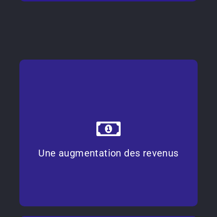
Un Retour sur Investissement
Avec Com'Pourtoi, nous trouvons des solutions avec toi
pour que tu puisses augmenter tes revenus sur tes lives.
Une augmentation des revenus