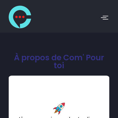
À propos de Com' Pour
toi
Si tu cherches briller quand tu es en live, Com'pourtoi
est là pour toi. Fondée par Ludovic Collet et Claudia
Cochet, des experts de la création de contenu depuis
2013, notre agence te propose des stratégies
innovantes pour t'adapter à l'évolution constante du