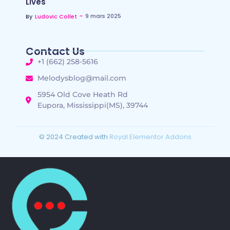
Lives
~
9 mars 2025
By
Ludovic Collet
Contact Us
+1 (662) 258-5616
Melodysblog@mail.com
5954 Old Cove Heath Rd
Eupora, Mississippi(MS), 39744
© 2024 Created with
Royal Elementor Addons