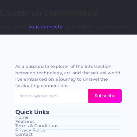
Laisser un commentaire
Vous devez
vous connecter
pour publier un commentaire.
As a passionate explorer of the intersection
between technology, art, and the natural world,
I’ve embarked on a journey to unravel the
fascinating connections.
Subscribe
Quick Links
Home
Features
Terms & Conditions
Privacy Policy
Contact