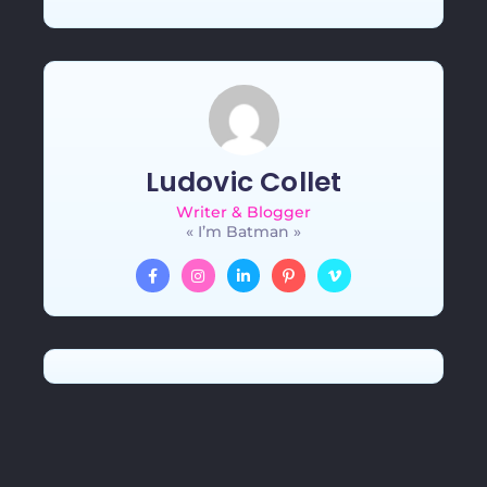
Ludovic Collet
Writer & Blogger
« I’m Batman »