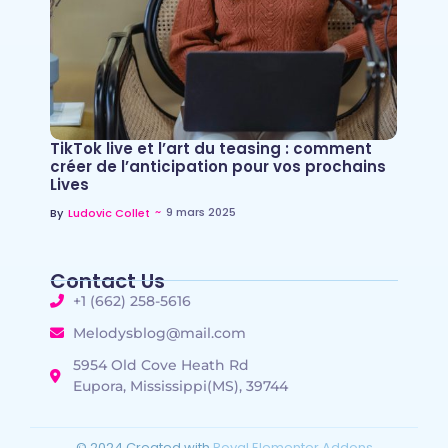
TikTok live et l’art du teasing : comment
créer de l’anticipation pour vos prochains
Lives
~
9 mars 2025
By
Ludovic Collet
Contact Us
+1 (662) 258-5616
Melodysblog@mail.com
5954 Old Cove Heath Rd
Eupora, Mississippi(MS), 39744
© 2024 Created with
Royal Elementor Addons