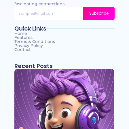
fascinating connections.
Subscribe
Quick Links
Home
Features
Terms & Conditions
Privacy Policy
Contact
Recent Posts