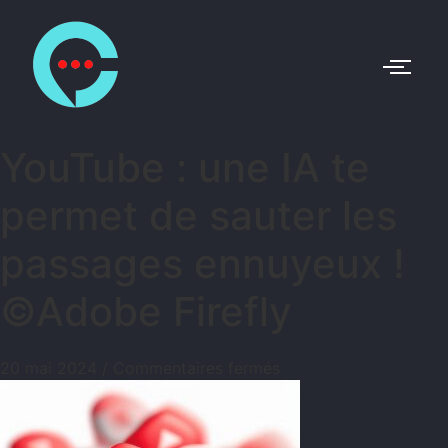
YouTube : une IA te
permet de sauter les
passages ennuyeux !
©Adobe Firefly
20 mai 2024
/
Commentaires fermés