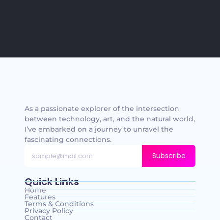
As a passionate explorer of the intersection
between technology, art, and the natural world,
I’ve embarked on a journey to unravel the
fascinating connections.
Subscribe
Quick Links
Home
Features
Terms & Conditions
Privacy Policy
Contact