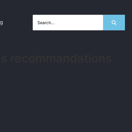
og
 des recommandations