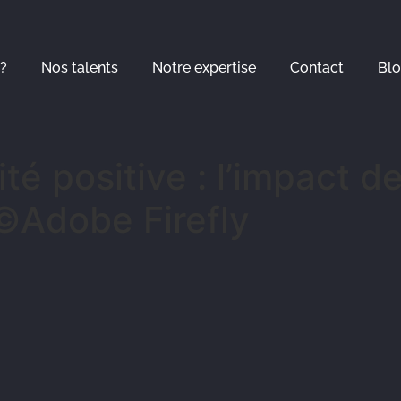
?
Nos talents
Notre expertise
Contact
Bl
lité positive : l’impact
©Adobe Firefly