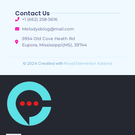
Contact Us
+1 (662) 258-5616
Melodysblog@mail.com
5954 Old Cove Heath Rd
Eupora, Mississippi(MS), 39744
© 2024 Created with
Royal Elementor Addons