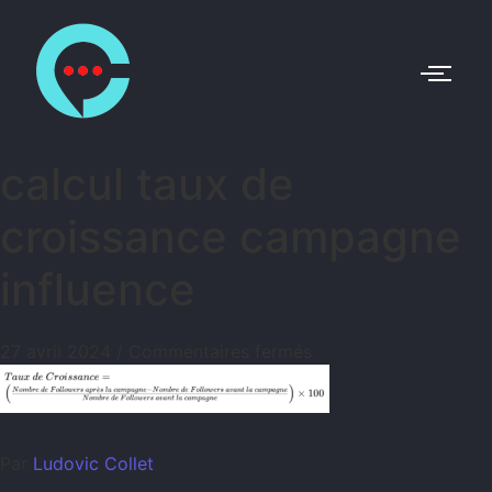
calcul taux de
croissance campagne
influence
27 avril 2024
/
Commentaires fermés
Par
Ludovic Collet