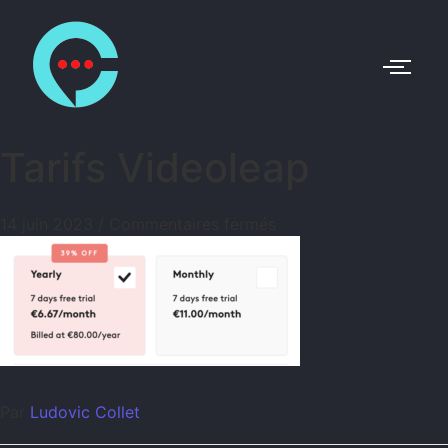
Tarifs Videoleap
14 juin 2023
/
Commentaires fermés
Par
Ludovic Collet