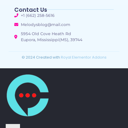
Contact Us
+1 (662) 258-5616
Melodysblog@mail.com
5954 Old Cove Heath Rd
Eupora, Mississippi(MS), 39744
© 2024 Created with
Royal Elementor Addons