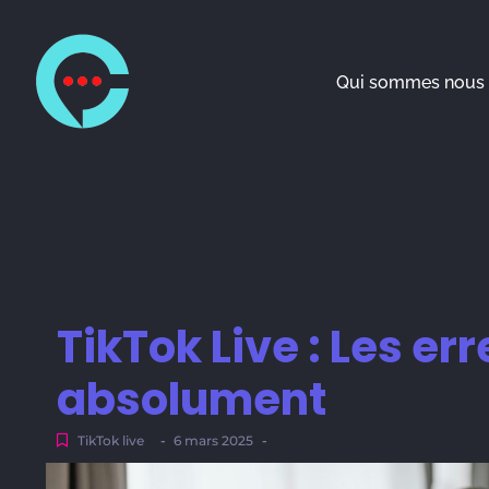
Qui sommes nous 
TikTok Live : Les err
absolument
TikTok live
-
6 mars 2025
-